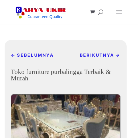
←
SEBELUMNYA
BERIKUTNYA
→
Toko furniture purbalingga Terbaik &
Murah
Jan 25, 2025
|
Daftar toko furniture terbaik kami
|
0 komentar