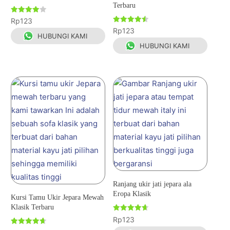
Terbaru
Dinilai
Rp
123
4.00
Dinilai
Rp
123
dari 5
4.50
HUBUNGI KAMI
dari 5
HUBUNGI KAMI
Ranjang ukir jati jepara ala
Eropa Klasik
Kursi Tamu Ukir Jepara Mewah
Klasik Terbaru
Dinilai
Rp
123
4.67
dari 5