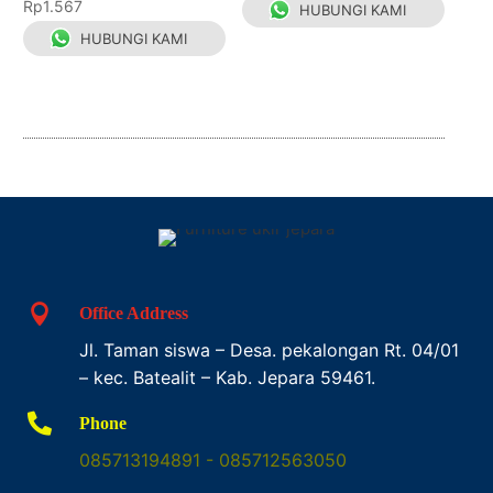
Dinilai
Rp
1.567
HUBUNGI KAMI
4.67
dari 5
HUBUNGI KAMI

Office Address
Jl. Taman siswa – Desa. pekalongan Rt. 04/01
– kec. Batealit – Kab. Jepara 59461.

Phone
085713194891 - 085712563050