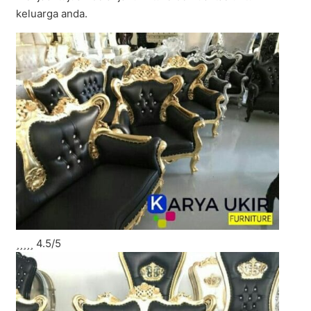
keluarga anda.





4.5/5