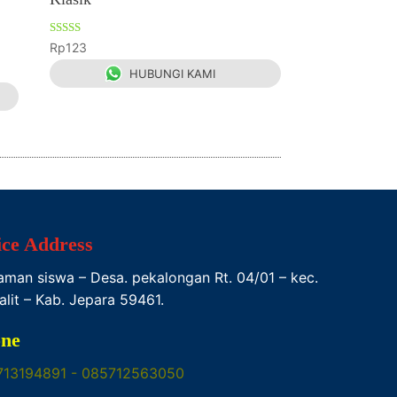
Dinilai
Rp
123
4.67
dari 5
HUBUNGI KAMI
ice Address
Taman siswa – Desa. pekalongan Rt. 04/01 – kec.
alit – Kab. Jepara 59461.
ne
713194891 - 085712563050