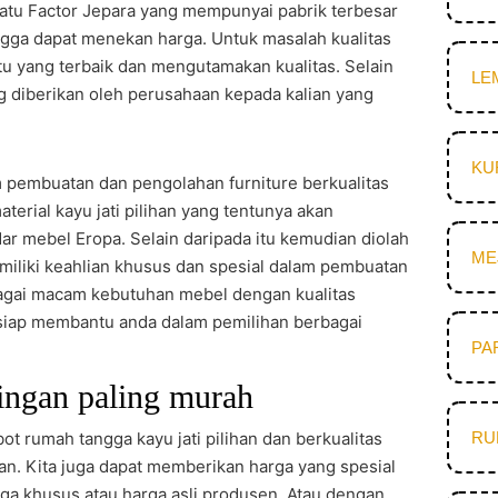
satu Factor Jepara yang mempunyai pabrik terbesar
gga dapat menekan harga. Untuk masalah kualitas
atu yang terbaik dan mengutamakan kualitas. Selain
LE
g diberikan oleh perusahaan kepada kalian yang
KU
pembuatan dan pengolahan furniture berkualitas
erial kayu jati pilihan yang tentunya akan
ar mebel Eropa. Selain daripada itu kemudian diolah
ME
emiliki keahlian khusus dan spesial dalam pembuatan
rbagai macam kebutuhan mebel dengan kualitas
 siap membantu anda dalam pemilihan berbagai
PA
ingan paling murah
 rumah tangga kayu jati pilihan dan berkualitas
RU
gan. Kita juga dapat memberikan harga yang spesial
ga khusus atau harga asli produsen. Atau dengan