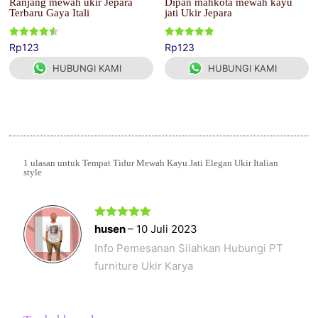
Ranjang mewah ukir Jepara
Dipan mahkota mewah kayu
Terbaru Gaya Itali
jati Ukir Jepara
Dinilai
Dinilai
Rp
123
Rp
123
4.50
5.00
dari 5
dari 5
HUBUNGI KAMI
HUBUNGI KAMI
1 ulasan untuk
Tempat Tidur Mewah Kayu Jati Elegan Ukir Italian
style
Dinilai
5
husen
–
10 Juli 2023
dari 5
Info Pemesanan Silahkan Hubungi PT
furniture Ukir Karya