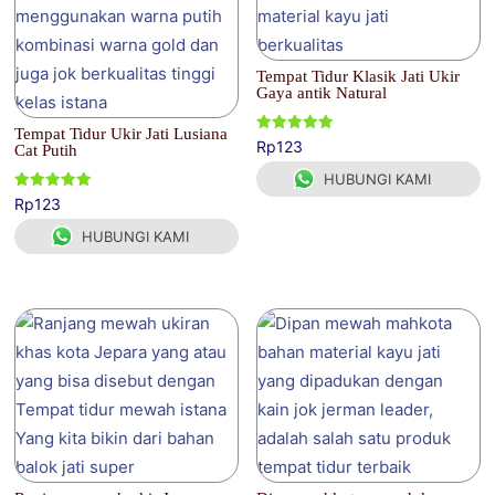
Tempat Tidur Klasik Jati Ukir
Gaya antik Natural
Tempat Tidur Ukir Jati Lusiana
Dinilai
Rp
123
Cat Putih
5.00
dari 5
HUBUNGI KAMI
Dinilai
Rp
123
5.00
dari 5
HUBUNGI KAMI