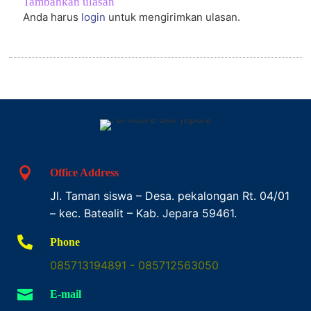
Tambahkan ulasan
Anda harus
login
untuk mengirimkan ulasan.

Office Address
Jl. Taman siswa – Desa. pekalongan Rt. 04/01
– kec. Batealit – Kab. Jepara 59461.

Phone
085713194891 - 085712563050

E-mail