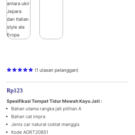
Tempat Tidur Mewah Kayu Jati Elegan
Ukir Italian style
(
1
ulasan pelanggan)
Peringkat
5.00
dari
5
Rp
123
berdasark
an
penilaian
Spesifikasi Tempat Tidur Mewah Kayu Jati :
pelanggan
Bahan utama rangka jati pilihan A
Bahan cat impra
Jenis car natural coklat manggis
Kode AORT20851