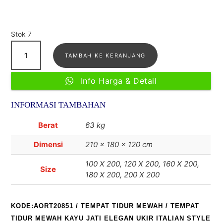
Stok 7
Kuantitas
TAMBAH KE KERANJANG
Tempat
Tidur
Info Harga & Detail
Mewah
Kayu
INFORMASI TAMBAHAN
Jati
Elegan
Berat
63 kg
Ukir
Dimensi
210 × 180 × 120 cm
Italian
style
100 X 200, 120 X 200, 160 X 200,
Size
180 X 200, 200 X 200
KODE:AORT20851
/
TEMPAT TIDUR MEWAH
/ TEMPAT
TIDUR MEWAH KAYU JATI ELEGAN UKIR ITALIAN STYLE