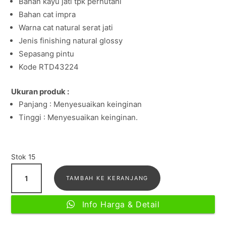
Bahan kayu jati tpk perhutani
Bahan cat impra
Warna cat natural serat jati
Jenis finishing natural glossy
Sepasang pintu
Kode RTD43224
Ukuran produk :
Panjang : Menyesuaikan keinginan
Tinggi : Menyesuaikan keinginan.
Stok 15
Kuantitas
TAMBAH KE KERANJANG
Pintu
Anyaman
Info Harga & Detail
Unik
Kayu