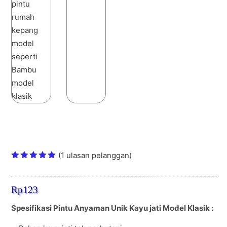
Pintu Anyaman Unik Kayu jati Model
Klasik
(
1
ulasan pelanggan)
Peringkat
5.00
dari
5
Rp
123
berdasark
an
penilaian
Spesifikasi Pintu Anyaman Unik Kayu jati Model Klasik :
pelanggan