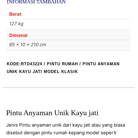
INFORMASI TAMBAHAN
jati
Model
Berat
Klasik
127 kg
Dimensi
65 × 10 × 210 cm
KODE:RTD43224
/
PINTU RUMAH
/ PINTU ANYAMAN
UNIK KAYU JATI MODEL KLASIK
Pintu Anyaman Unik Kayu jati
Jenis Pintu anyaman unik dari kayu jati atau yang biasa
disebut dengan pintu rumah kepang model seperti