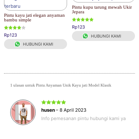
Pintu kupu tarung mewah Ukir
Jepara
Pintu kayu jati elegan anyaman
bambu simple
Dinilai
Rp
123
5.00
dari 5
Dinilai
Rp
123
HUBUNGI KAMI
4.00
dari 5
HUBUNGI KAMI
1 ulasan untuk
Pintu Anyaman Unik Kayu jati Model Klasik
Dinilai
5
husen
–
8 April 2023
dari 5
Info pemesanan pintu hubungi kami ya