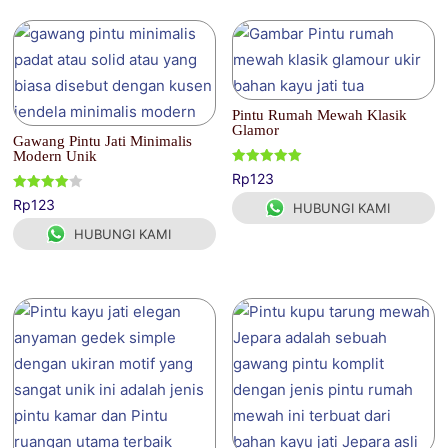
Pintu Rumah Mewah Klasik
Glamor
Gawang Pintu Jati Minimalis
Modern Unik
Dinilai
Rp
123
5.00
dari 5
Dinilai
Rp
123
HUBUNGI KAMI
4.00
dari 5
HUBUNGI KAMI