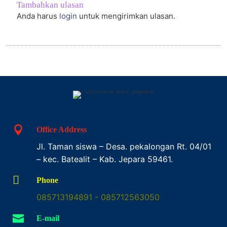
Tambahkan ulasan
Anda harus
login
untuk mengirimkan ulasan.

Office Address
Jl. Taman siswa – Desa. pekalongan Rt. 04/01
– kec. Batealit – Kab. Jepara 59461.

Phone
085713194891 - 085712563050

E-mail