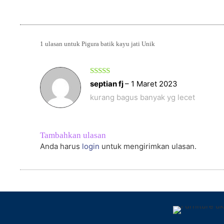
1 ulasan untuk
Pigura batik kayu jati Unik
Dinilai
4
septian fj
–
1 Maret 2023
dari 5
kurang bagus banyak yg lecet
Tambahkan ulasan
Anda harus
login
untuk mengirimkan ulasan.