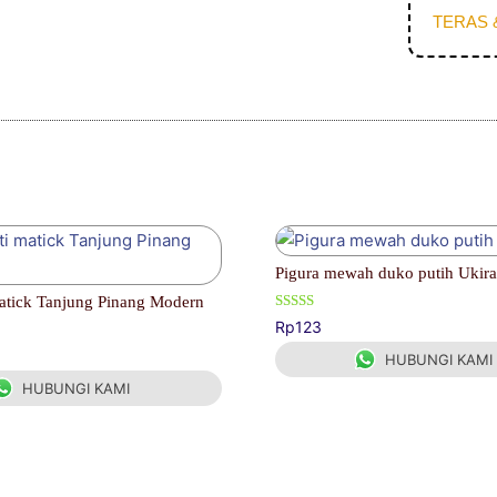
TERAS 
Pigura mewah duko putih Ukira
matick Tanjung Pinang Modern
Dinilai
Rp
123
4.00
dari 5
HUBUNGI KAMI
HUBUNGI KAMI