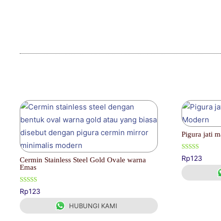
Produk Terkait
Pigura jati 
Dinilai
Rp
123
Cermin Stainless Steel Gold Ovale warna
4.00
Emas
dari 5
Dinilai
Rp
123
4.50
dari 5
HUBUNGI KAMI