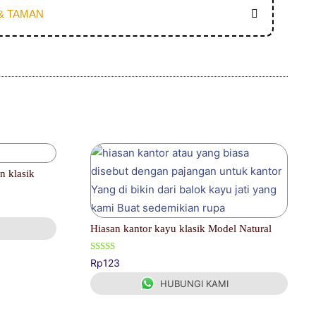
& TAMAN
n klasik
Hiasan kantor kayu klasik Model Natural
Dinilai
Rp
123
5.00
dari 5
HUBUNGI KAMI