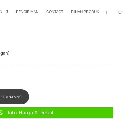
N
PENGIRIMAN
CONTACT
PIIHAN PRODUK
ti Unik
ggan)
KERANJANG
Info Harga & Detail