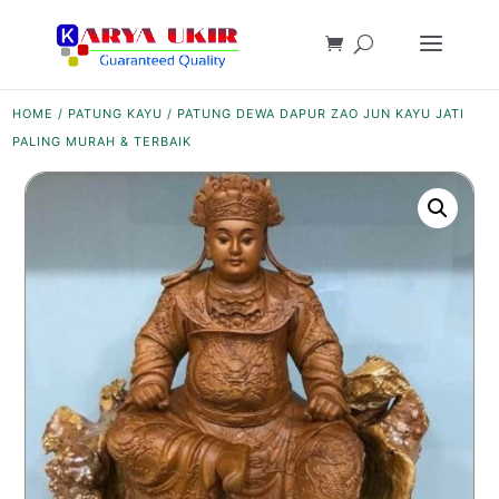
HOME
/
PATUNG KAYU
/ PATUNG DEWA DAPUR ZAO JUN KAYU JATI
PALING MURAH & TERBAIK