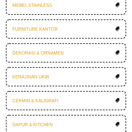
MEBEL STAINLESS
FURNITURE KANTOR
DEKORASI & ORNAMEN
KERAJINAN UKIR
CERMIN & KALIGRAFI
DAPUR & KITCHEN