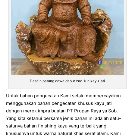
Desain patung dewa dapur zao Jun kayu jati
Untuk bahan pengecatan Kami selalu mempercayakan
menggunakan bahan pengecatan khusus kayu jati
dengan merek impra buatan PT Propan Raya ya Sob.
Yang kita ketahui bersama jenis bahan ini adalah satu-
satunya bahan finishing kayu yang terbaik yang
khususnya untuk warna natural khas serat alami. Kami