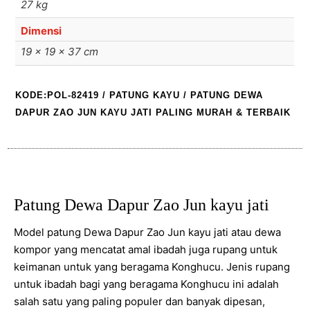
27 kg
Paling
Murah
Dimensi
&
19 × 19 × 37 cm
Terbaik
KODE:POL-82419
/
PATUNG KAYU
/ PATUNG DEWA
DAPUR ZAO JUN KAYU JATI PALING MURAH & TERBAIK
Patung Dewa Dapur Zao Jun kayu jati
Model patung Dewa Dapur Zao Jun kayu jati atau dewa
kompor yang mencatat amal ibadah juga rupang untuk
keimanan untuk yang beragama Konghucu. Jenis rupang
untuk ibadah bagi yang beragama Konghucu ini adalah
salah satu yang paling populer dan banyak dipesan,