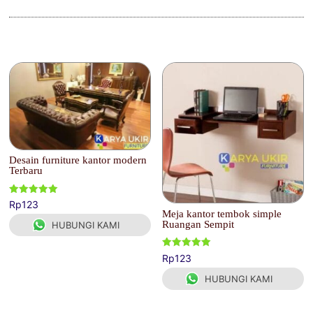
Produk Terkait
Desain furniture kantor modern
Terbaru
Dinilai
Rp
123
5.00
Meja kantor tembok simple
dari 5
Ruangan Sempit
HUBUNGI KAMI
Dinilai
Rp
123
5.00
dari 5
HUBUNGI KAMI