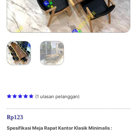
Meja Rapat Kantor Klasik Minimalis
elegan Kayu Solid
(
1
ulasan pelanggan)
Peringkat
5.00
dari
5
Rp
123
berdasark
an
penilaian
Spesifikasi Meja Rapat Kantor Klasik Minimalis :
pelanggan