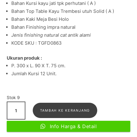
Bahan Kursi kayu jati tpk perhutani ( A )
Bahan Top Table Kayu Trembesi utuh Solid ( A )
Bahan Kaki Meja Besi Holo
Bahan Finishing impra natural
Jenis finishing natural cat antik alami
KODE SKU : TGFD0863
Ukuran produk :
P. 300 x L. 90 X T. 75 cm.
Jumlah Kursi 12 Unit.
Stok 9
Kuantitas
TAMBAH KE KERANJANG
Meja
Rapat
Info Harga & Detail
Kantor
Klasik