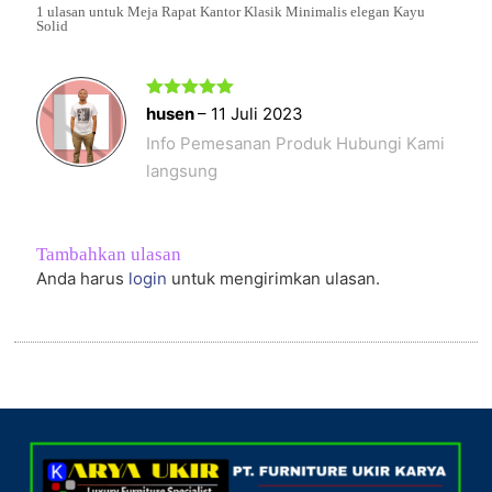
1 ulasan untuk
Meja Rapat Kantor Klasik Minimalis elegan Kayu
Solid
Dinilai
5
husen
–
11 Juli 2023
dari 5
Info Pemesanan Produk Hubungi Kami
langsung
Tambahkan ulasan
Anda harus
login
untuk mengirimkan ulasan.