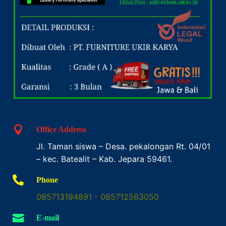

Office Address
Jl. Taman siswa – Desa. pekalongan Rt. 04/01
– kec. Batealit – Kab. Jepara 59461.

Phone
085713194891 - 085712563050

E-mail