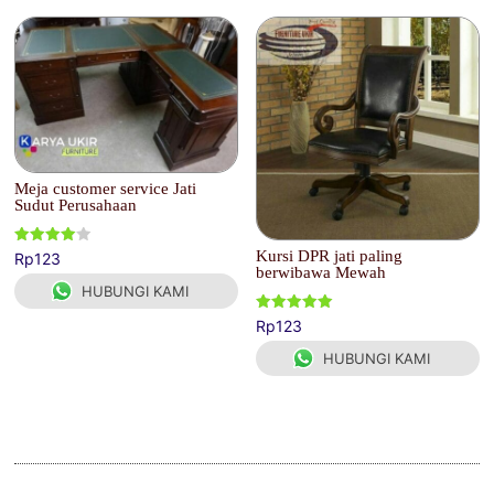
Meja customer service Jati
Sudut Perusahaan
Dinilai
Kursi DPR jati paling
Rp
123
4.00
berwibawa Mewah
dari 5
HUBUNGI KAMI
Dinilai
Rp
123
5.00
dari 5
HUBUNGI KAMI