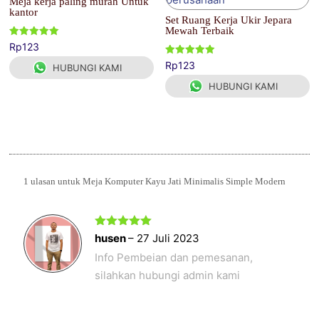
Meja kerja paling murah Untuk
kantor
Set Ruang Kerja Ukir Jepara
Mewah Terbaik
Dinilai
Rp
123
5.00
dari 5
Dinilai
Rp
123
HUBUNGI KAMI
5.00
dari 5
HUBUNGI KAMI
1 ulasan untuk
Meja Komputer Kayu Jati Minimalis Simple Modern
Dinilai
5
husen
–
27 Juli 2023
dari 5
Info Pembeian dan pemesanan,
silahkan hubungi admin kami