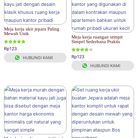
Meja kerja ukir jepara Paling
Mewah Unik
Meja kerja ruangan sempit
Simpel Sederhana Praktis
Dinilai
Rp
123
5.00
dari 5
Dinilai
Rp
123
HUBUNGI KAMI
4.00
dari 5
HUBUNGI KAMI