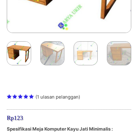
Meja Komputer Kayu Jati Minimalis
Simple Modern
(
1
ulasan pelanggan)
Peringkat
5.00
dari
5
Rp
123
berdasark
an
penilaian
Spesifikasi Meja Komputer Kayu Jati Minimalis :
pelanggan