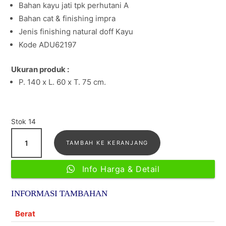
Bahan kayu jati tpk perhutani A
Bahan cat & finishing impra
Jenis finishing natural doff Kayu
Kode ADU62197
Ukuran produk :
P. 140 x L. 60 x T. 75 cm.
Stok 14
Kuantitas
TAMBAH KE KERANJANG
Meja
Komputer
Info Harga & Detail
Kayu
Jati
INFORMASI TAMBAHAN
Minimalis
Simple
Berat
Modern