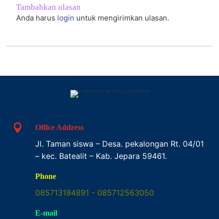
Tambahkan ulasan
Anda harus
login
untuk mengirimkan ulasan.

Office Address
Jl. Taman siswa – Desa. pekalongan Rt. 04/01
– kec. Batealit – Kab. Jepara 59461.

Phone
085713194891 - 085712563050

E-mail