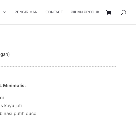
N
PENGIRIMAN
CONTACT
PIIHAN PRODUK
Minimalis pimpinan direktur & Bos
ggan)
L Minimalis :
ni
s kayu jati
binasi putih duco