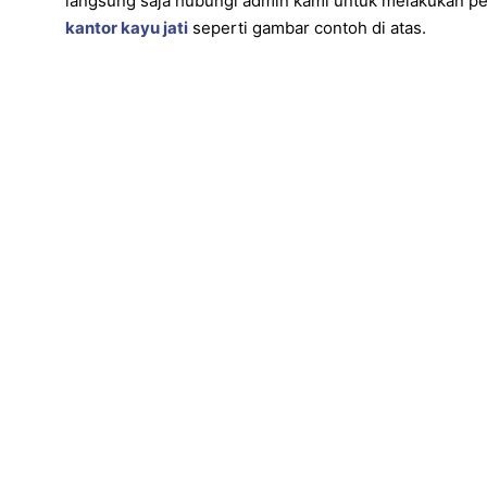
langsung saja hubungi admin kami untuk melakukan 
kantor kayu jati
seperti gambar contoh di atas.