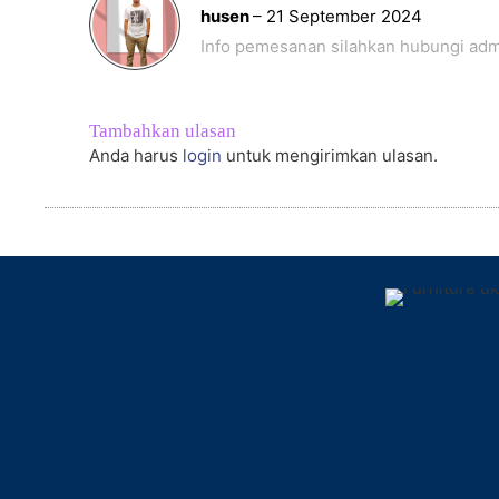
Dinilai
5
husen
–
21 September 2024
dari 5
Info pemesanan silahkan hubungi adm
Tambahkan ulasan
Anda harus
login
untuk mengirimkan ulasan.