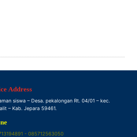
ice Address
Taman siswa – Desa. pekalongan Rt. 04/01 – kec.
alit – Kab. Jepara 59461.
ne
713194891 - 085712563050