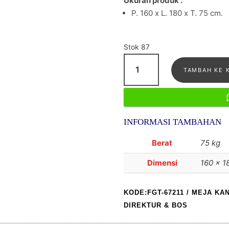
Ukuran produk :
P. 160 x L. 180 x T. 75 cm.
Stok 87
Kuantitas
TAMBAH KE 
Meja
Kerja
Leter
L
INFORMASI TAMBAHAN
Minimalis
pimpinan
Berat
75 kg
direktur
&
Dimensi
160 × 1
Bos
KODE:FGT-67211
/
MEJA KA
DIREKTUR & BOS