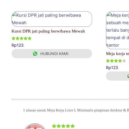
Kursi DPR jati paling berwibawa Mewah
Dinilai
Rp
123
5.00
dari 5
Meja kerja 
HUBUNGI KAMI
Dinilai
Rp
123
4.00
dari 5
1 ulasan untuk
Meja Kerja Leter L Minimalis pimpinan direktur & 