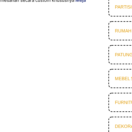
pemesanan secara custom khususnya
Meja
PARTIS
RUMAH 
PATUNG
MEBEL 
FURNI
DEKOR