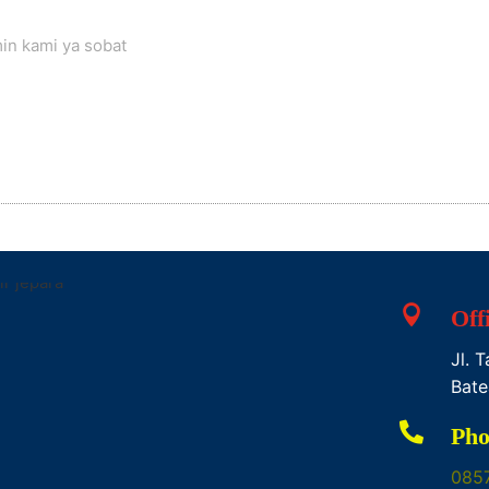
in kami ya sobat

Off
Jl. 
Bate

Pho
085