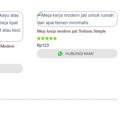
Meja kerja modern jati Terbaru Simple
Dinilai
Rp
123
k Modern
5.00
dari 5
HUBUNGI KAMI