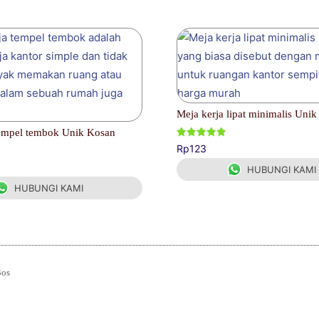
Meja kerja lipat minimalis Uni
tempel tembok Unik Kosan
Dinilai
Rp
123
5.00
dari 5
HUBUNGI KAMI
HUBUNGI KAMI
Bos