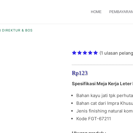
HOME
PEMBAYARA
N DIREKTUR & BOS
Meja Kerja Leter L 
(
1
ulasan pelan
Peringkat
5.00
dari
5
Rp
123
berdasark
an
penilaian
Spesifikasi Meja Kerja Leter 
pelanggan
Bahan kayu jati tpk perhuta
Bahan cat dari Impra Khusu
Jenis finishing natural kom
Kode FGT-67211