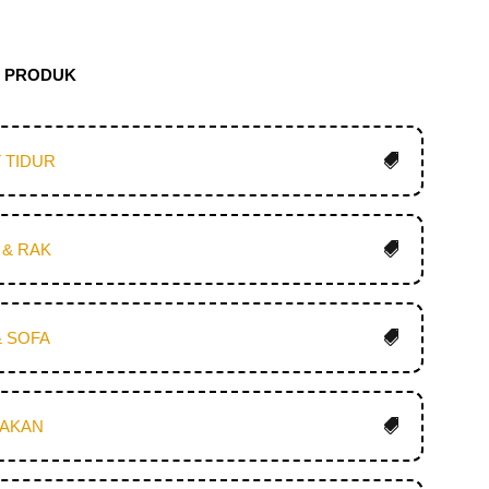
N PRODUK
 TIDUR
 & RAK
& SOFA
MAKAN