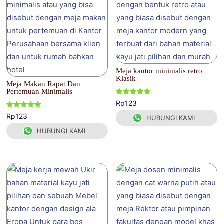
Meja kantor minimalis retro
Klasik
Meja Makan Rapat Dan
Pertemuan Minimalis
Dinilai
Rp
123
5.00
dari 5
Dinilai
Rp
123
HUBUNGI KAMI
5.00
dari 5
HUBUNGI KAMI