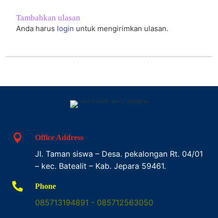
Tambahkan ulasan
Anda harus
login
untuk mengirimkan ulasan.

Office Address
Jl. Taman siswa – Desa. pekalongan Rt. 04/01
– kec. Batealit – Kab. Jepara 59461.

Phone
085713194891 - 085712563050