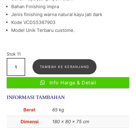
Bahan Finishing impra
Jenis finishing warna natural kayu jati dark
Kode VCDS5367903
Model Unik Terbaru custome.
Stok 11
Kuantitas
TAMBAH KE KERANJANG
Meja
Kerja
Info Harga & Detail
Kantor
Custom
INFORMASI TAMBAHAN
Unik
Kayu
Berat
65 kg
jati
Dimensi
180 × 80 × 75 cm
klasik