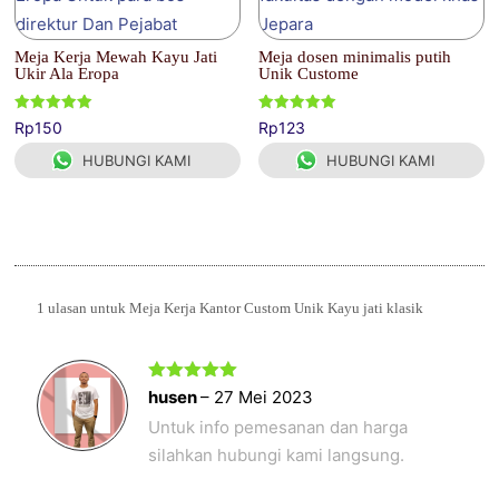
Meja Kerja Mewah Kayu Jati
Meja dosen minimalis putih
Ukir Ala Eropa
Unik Custome
Dinilai
Dinilai
Rp
150
Rp
123
5.00
5.00
dari 5
dari 5
HUBUNGI KAMI
HUBUNGI KAMI
1 ulasan untuk
Meja Kerja Kantor Custom Unik Kayu jati klasik
Dinilai
5
husen
–
27 Mei 2023
dari 5
Untuk info pemesanan dan harga
silahkan hubungi kami langsung.