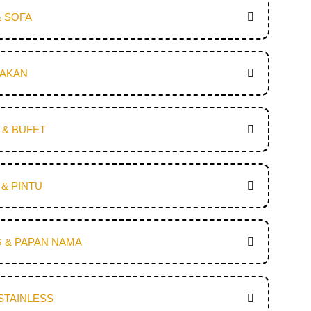
& SOFA
MAKAN
I & BUFET
& PINTU
 & PAPAN NAMA
STAINLESS