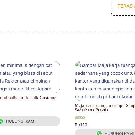
TERAS 
minimalis putih Unik Custome
Meja kerja ruangan sempit Simp
Sederhana Praktis
HUBUNGI KAMI
Dinilai
Rp
123
4.00
dari 5
HUBUNGI KAMI