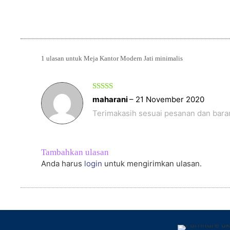
1 ulasan untuk
Meja Kantor Modern Jati minimalis
Dinilai
5
maharani
–
21 November 2020
dari 5
Terimakasih sesuai pesanan dan bar
Tambahkan ulasan
Anda harus
login
untuk mengirimkan ulasan.