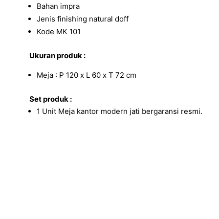
Bahan impra
Jenis finishing natural doff
Kode MK 101
Ukuran produk :
Meja : P 120 x L 60 x T 72 cm
Set produk :
1 Unit Meja kantor modern jati bergaransi resmi.