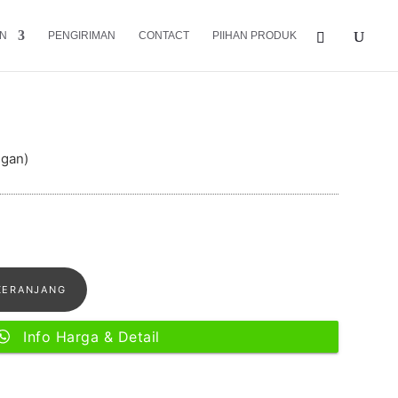
N
PENGIRIMAN
CONTACT
PIIHAN PRODUK
Jati minimalis
ggan)
KERANJANG
Info Harga & Detail