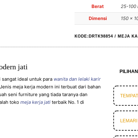
Berat
25-100 
Dimensi
150 × 1
KODE:DRTK98854
/
MEJA K
dern jati
PILIHA
i sangat ideal untuk para
wanita dan lelaki karir
enis meja kerja modern ini terbuat dari bahan
ah seni furniture yang tiada taranya dan
TEMPAT
alah toko
meja kerja jati
terbaik No. 1 di
LEMARI