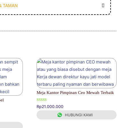
& TAMAN
Meja Kantor Pimpinan Ceo Mewah Terbaik
el
Dinilai
Rp
21.000.000
5.00
dari 5
HUBUNGI KAMI