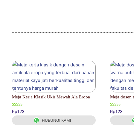
Produk Terkait
Meja Kerja Klasik Ukir Mewah Ala Eropa
Meja dosen 
Dinilai
Dinilai
Rp
123
Rp
123
5.00
5.00
dari 5
dari 5
HUBUNGI KAMI