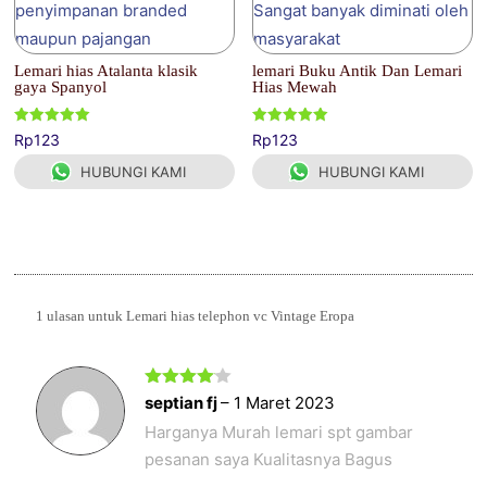
Lemari hias Atalanta klasik
lemari Buku Antik Dan Lemari
gaya Spanyol
Hias Mewah
Dinilai
Dinilai
Rp
123
Rp
123
5.00
5.00
dari 5
dari 5
HUBUNGI KAMI
HUBUNGI KAMI
1 ulasan untuk
Lemari hias telephon vc Vintage Eropa
Dinilai
4
septian fj
–
1 Maret 2023
dari 5
Harganya Murah lemari spt gambar
pesanan saya Kualitasnya Bagus