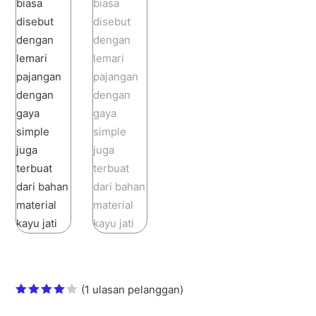
Lemari hias telephon vc Vintage Eropa
(
1
ulasan pelanggan)
Peringka
t
4.00