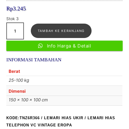
dari 5
Rp
3.245
berdas
arkan
penilaia
Stok 3
n
Kuantitas
pelangg
an
TAMBAH KE KERANJANG
Lemari
hias
Info Harga & Detail
telephon
vc
INFORMASI TAMBAHAN
Vintage
Eropa
Berat
25-100 kg
Dimensi
150 × 100 × 100 cm
KODE:TNZ6R366
/
LEMARI HIAS UKIR
/ LEMARI HIAS
TELEPHON VC VINTAGE EROPA