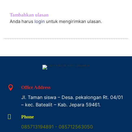
Tambahkan ulasan
Anda harus
login
untuk mengirimkan ulasan.

Office Address
Jl. Taman siswa – Desa. pekalongan Rt. 04/01
– kec. Batealit – Kab. Jepara 59461.

Phone
085713194891 - 085712563050