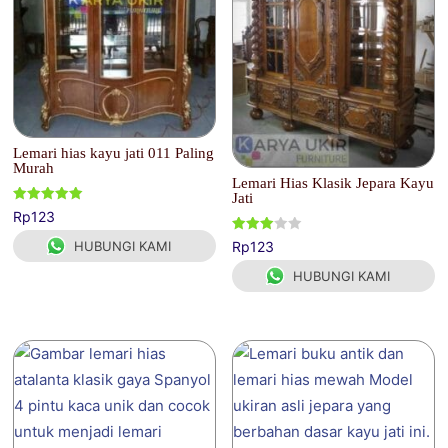
Lemari hias kayu jati 011 Paling
Murah
Lemari Hias Klasik Jepara Kayu
Jati
Dinilai
Rp
123
5.00
dari 5
Dinilai
Rp
123
HUBUNGI KAMI
3.00
dari 5
HUBUNGI KAMI