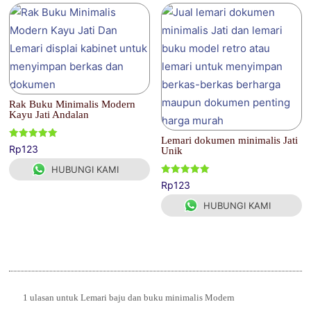
Rak Buku Minimalis Modern
Kayu Jati Andalan
Lemari dokumen minimalis Jati
Dinilai
Rp
123
Unik
5.00
dari 5
HUBUNGI KAMI
Dinilai
Rp
123
5.00
dari 5
HUBUNGI KAMI
1 ulasan untuk
Lemari baju dan buku minimalis Modern