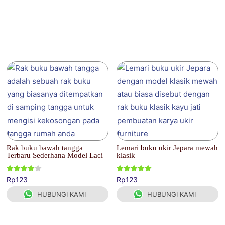
Produk Terkait
Rak buku bawah tangga
Lemari buku ukir Jepara mewah
Terbaru Sederhana Model Laci
klasik
Dinilai
Dinilai
Rp
123
Rp
123
4.00
5.00
dari 5
dari 5
HUBUNGI KAMI
HUBUNGI KAMI