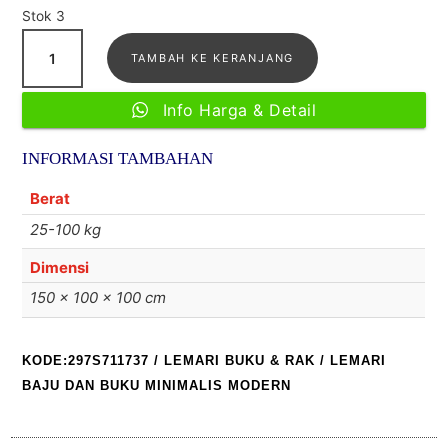
penilaian
Stok 3
pelanggan
Kuantitas
TAMBAH KE KERANJANG
Lemari
baju
Info Harga & Detail
dan
buku
INFORMASI TAMBAHAN
minimalis
Modern
Berat
25-100 kg
Dimensi
150 × 100 × 100 cm
KODE:297S711737
/
LEMARI BUKU & RAK
/ LEMARI
BAJU DAN BUKU MINIMALIS MODERN