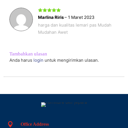
Dinilai
5
Marlina Riris
–
1 Maret 2023
dari 5
harga dan kualitas lemari pas Mudah
Mudahan Awet
Tambahkan ulasan
Anda harus
login
untuk mengirimkan ulasan.

Office Address