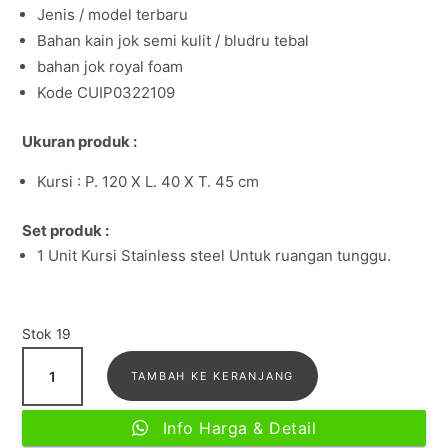
Jenis / model terbaru
Bahan kain jok semi kulit / bludru tebal
bahan jok royal foam
Kode CUIP0322109
Ukuran produk :
Kursi : P. 120 X L. 40 X T. 45 cm
Set produk :
1 Unit Kursi Stainless steel Untuk ruangan tunggu.
Stok 19
Kuantitas
TAMBAH KE KERANJANG
Kursi
Tunggu
Info Harga & Detail
Stainless