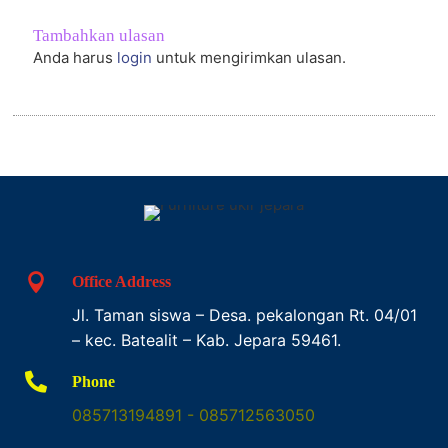
Tambahkan ulasan
Anda harus
login
untuk mengirimkan ulasan.

Office Address
Jl. Taman siswa – Desa. pekalongan Rt. 04/01
– kec. Batealit – Kab. Jepara 59461.

Phone
085713194891 - 085712563050