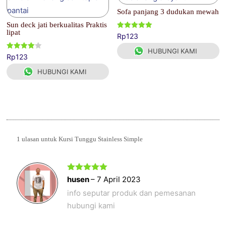
Sofa panjang 3 dudukan mewah
Sun deck jati berkualitas Praktis
lipat
Dinilai
Rp
123
5.00
dari 5
HUBUNGI KAMI
Dinilai
Rp
123
4.00
dari 5
HUBUNGI KAMI
1 ulasan untuk
Kursi Tunggu Stainless Simple
Dinilai
5
husen
–
7 April 2023
dari 5
info seputar produk dan pemesanan
hubungi kami