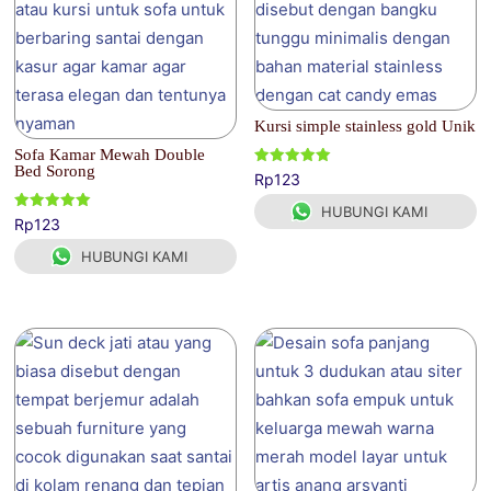
Kursi simple stainless gold Unik
Sofa Kamar Mewah Double
Bed Sorong
Dinilai
Rp
123
5.00
dari 5
HUBUNGI KAMI
Dinilai
Rp
123
5.00
dari 5
HUBUNGI KAMI