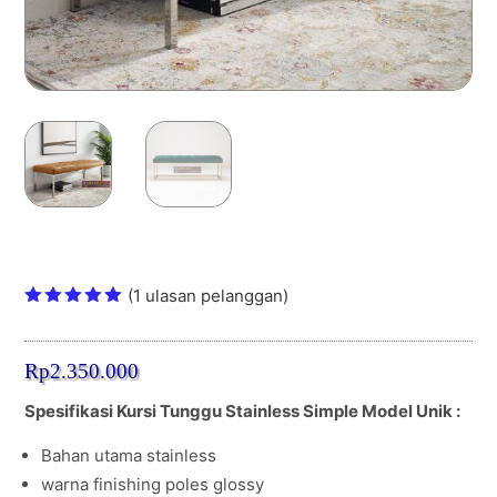
Kursi Tunggu Stainless Simple
(
1
ulasan pelanggan)
Peringkat
5.00
dari
5
Rp
2.350.000
berdasark
an
penilaian
Spesifikasi Kursi Tunggu Stainless Simple Model Unik :
pelanggan
Bahan utama stainless
warna finishing poles glossy