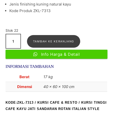
Jenis finishing kuning natural kayu
Kode Produk ZKL-7313
Stok 22
Kuantitas
TAMBAH KE KERANJANG
Kursi
Tinggi
Info Harga & Detail
Cafe
kayu
INFORMASI TAMBAHAN
jati
Sandaran
Berat
17 kg
Rotan
Dimensi
40 × 60 × 100 cm
italian
style
KODE:ZKL-7313
/
KURSI CAFE & RESTO
/ KURSI TINGGI
CAFE KAYU JATI SANDARAN ROTAN ITALIAN STYLE