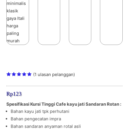
Kursi Tinggi Cafe kayu jati Sandaran
Rotan italian style
(
1
ulasan pelanggan)
Peringkat
5.00
dari
5
Rp
123
berdasark
an
penilaian
Spesifikasi Kursi Tinggi Cafe kayu jati Sandaran Rotan :
pelanggan
Bahan kayu jati tpk perhutani
Bahan pengecatan impra
Bahan sandaran anyaman rotal asli