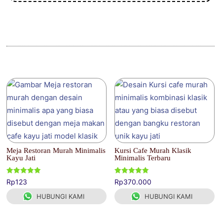
Produk Terkait
Meja Restoran Murah Minimalis
Kursi Cafe Murah Klasik
Kayu Jati
Minimalis Terbaru
Dinilai
Dinilai
Rp
123
Rp
370.000
5.00
5.00
dari 5
dari 5
HUBUNGI KAMI
HUBUNGI KAMI