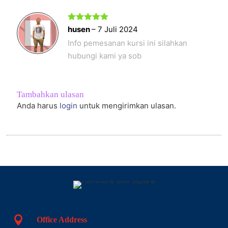
Dinilai
5
husen
–
7 Juli 2024
dari 5
Info pemesanan kursi ini silahkan
hubungi kami ya sob
Tambahkan ulasan
Anda harus
login
untuk mengirimkan ulasan.

Office Address