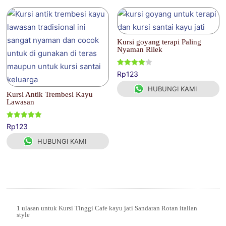
Kursi goyang terapi Paling
Nyaman Rilek
Dinilai
Rp
123
4.00
dari 5
HUBUNGI KAMI
Kursi Antik Trembesi Kayu
Lawasan
Dinilai
Rp
123
5.00
dari 5
HUBUNGI KAMI
1 ulasan untuk
Kursi Tinggi Cafe kayu jati Sandaran Rotan italian
style