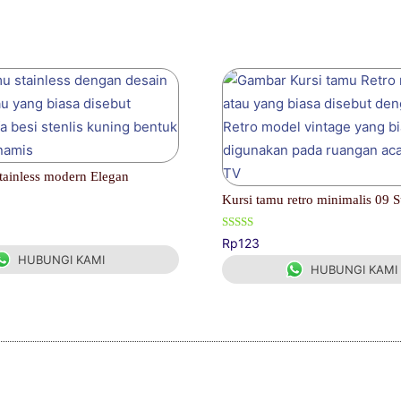
tainless modern Elegan
Kursi tamu retro minimalis 09 
Dinilai
Rp
123
4.00
HUBUNGI KAMI
dari 5
HUBUNGI KAMI