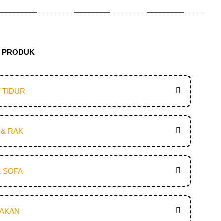
N PRODUK
 TIDUR
 & RAK
& SOFA
MAKAN