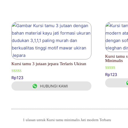
Produk Terkait
Kursi tamu s
Minimalis
Kursi tamu 3 jutaan jepara Terlaris Ukiran
Dinilai
Rp
123
Dinilai
5.00
Rp
123
5.00
dari 5
dari 5
HUBUNGI KAMI
1 ulasan untuk
Kursi tamu minimalis Jati modern Terbaru