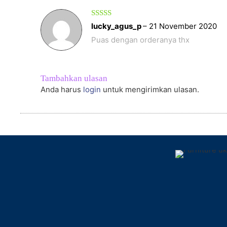
Dinilai
5
lucky_agus_p
–
21 November 2020
dari 5
Puas dengan orderanya thx
Tambahkan ulasan
Anda harus
login
untuk mengirimkan ulasan.