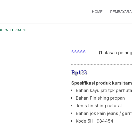
HOME
PEMBAYARA
ODERN TERBARU
Kursi tamu minimali
(
1
ulasan pelan
Peringkat
5.00
dari
5
Rp
123
berdasarka
n
penilaian
Spesifikasi produk kursi tamu
pelanggan
Bahan kayu jati tpk perhuta
Bahan Finishing propan
Jenis finishing natural
Bahan jok kain jeans / ger
Kode 5HH984454