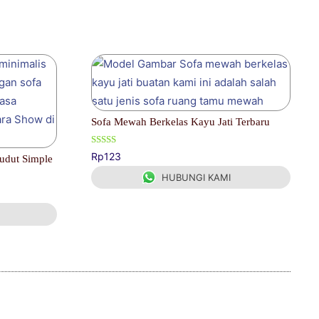
Sofa Mewah Berkelas Kayu Jati Terbaru
Dinilai
Rp
123
Sudut Simple
5.00
dari 5
HUBUNGI KAMI