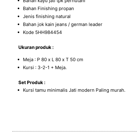
Bahan kayu jati tpk perhutani
Bahan Finishing propan
Jenis finishing natural
Bahan jok kain jeans / german leader
Kode 5HH984454
Ukuran produk :
Meja : P 80 x L 80 x T 50 cm
Kursi : 3-2-1 + Meja.
Set Produk :
Kursi tamu minimalis Jati modern Paling murah.