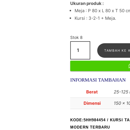
Ukuran produk :
Meja : P 80 x L 80 x T 50 c
Kursi : 3-2-1 + Meja.
Stok 8
Kuantitas
TAMBAH KE 
Kursi
tamu
minimalis
Jati
INFORMASI TAMBAHAN
modern
Terbaru
Berat
25-125 
Dimensi
150 × 1
KODE:5HH984454
/
KURSI T
MODERN TERBARU