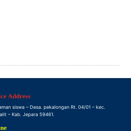
ice Address
Taman siswa – Desa. pekalongan Rt. 04/01 – kec.
alit – Kab. Jepara 59461.
ne