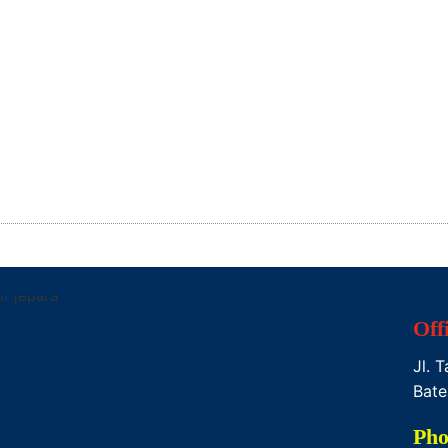
Off
Jl. 
Bate

Pho