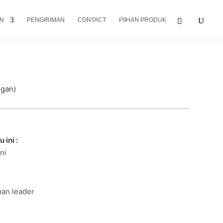
N
PENGIRIMAN
CONTACT
PIIHAN PRODUK
s Jati modern Terbaru
ggan)
 ini :
ni
man leader