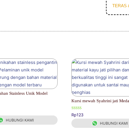
TERAS 
ahan Stainless Unik Model
Kursi mewah Syahrini jati Med
Dinilai
Rp
123
5.00
HUBUNGI KAMI
dari 5
HUBUNGI KAMI