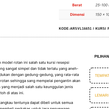
Berat
25-100 
Dimensi
150 × 1
KODE:ARSVL16651
/
KURSI 
PILIHA
model rotan ini salah satu kursi resepsi
ang sangat simpel dan tidak terlalu yang aneh-
dukan dengan gedung-gedung, yang rata-rata
TEMPAT
 rotan sehingga sang mempelai pengantin akan
h yang menjadi salah satu keunggulan jenis
h di atas ini.
LEMARI
jangkau tentunya dapat dibeli untuk semua
 membeli perkakas untuk jasa penyewaan