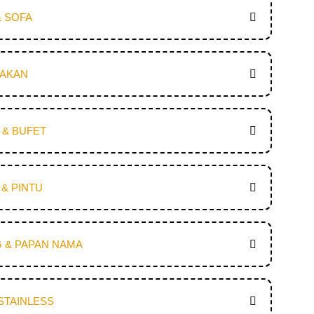
& SOFA
MAKAN
I & BUFET
& PINTU
 & PAPAN NAMA
STAINLESS