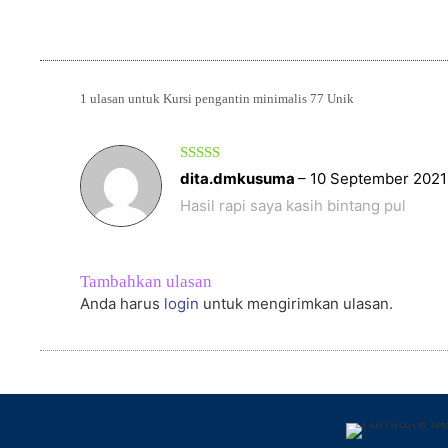
1 ulasan untuk
Kursi pengantin minimalis 77 Unik
Dinilai
5
dita.dmkusuma
–
10 September 2021
dari 5
Hasil rapi saya kasih bintang pul
Tambahkan ulasan
Anda harus
login
untuk mengirimkan ulasan.