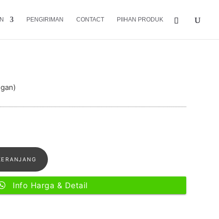
N
PENGIRIMAN
CONTACT
PIIHAN PRODUK
imalis 77 Unik
ggan)
KERANJANG
Info Harga & Detail