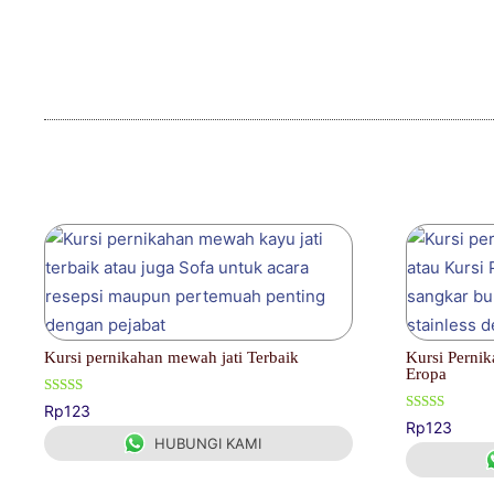
Produk Terkait
Kursi pernikahan mewah jati Terbaik
Kursi Pernik
Eropa
Dinilai
Rp
123
5.00
Dinilai
Rp
123
dari 5
5.00
HUBUNGI KAMI
dari 5