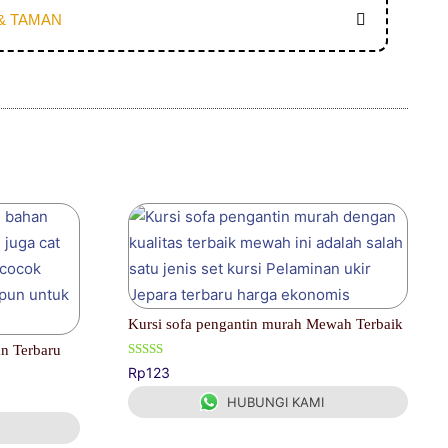
& TAMAN
Kursi sofa pengantin murah Mewah Terbaik
an Terbaru
Dinilai
Rp
123
5.00
dari 5
HUBUNGI KAMI