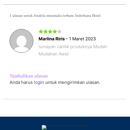
1 ulasan untuk
Jendela minimalis terbaru Sederhana Hotel
Dinilai
4
Marlina Riris
–
1 Maret 2023
dari 5
lumayan cantik produknya Mudah
Mudahan Awet
Tambahkan ulasan
Anda harus
login
untuk mengirimkan ulasan.