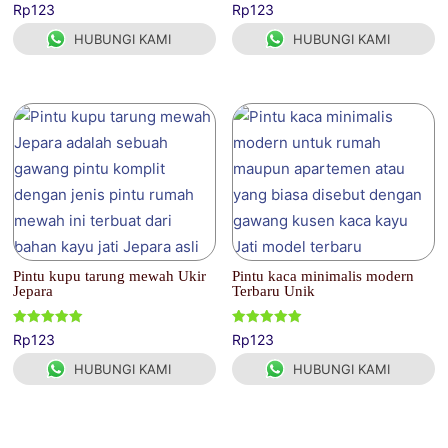
Dinilai
Dinilai
Rp
123
Rp
123
5.00
5.00
dari 5
dari 5
HUBUNGI KAMI
HUBUNGI KAMI
Pintu kupu tarung mewah Ukir
Pintu kaca minimalis modern
Jepara
Terbaru Unik
Dinilai
Dinilai
Rp
123
Rp
123
5.00
5.00
dari 5
dari 5
HUBUNGI KAMI
HUBUNGI KAMI