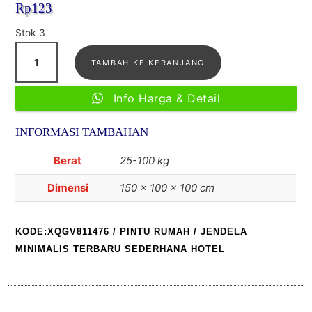
Rp
123
berdas
arkan
penilaia
Stok 3
n
Kuantitas
pelangg
an
TAMBAH KE KERANJANG
Jendela
minimalis
Info Harga & Detail
terbaru
Sederhana
INFORMASI TAMBAHAN
Hotel
Berat
25-100 kg
Dimensi
150 × 100 × 100 cm
KODE:XQGV811476
/
PINTU RUMAH
/ JENDELA
MINIMALIS TERBARU SEDERHANA HOTEL