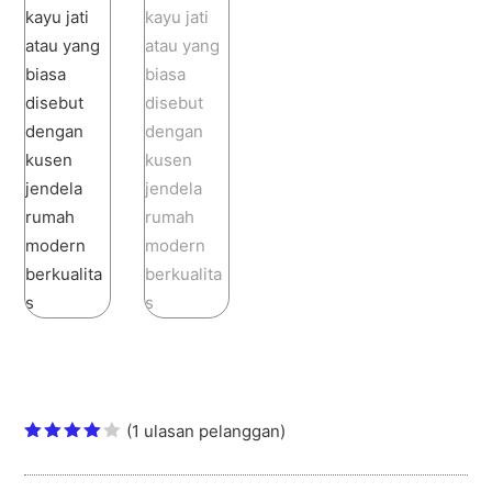
Jendela minimalis terbaru Sederhana
Hotel
(
1
ulasan pelanggan)
Peringka
t
4.00
dari 5