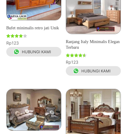
Bufet minimalis retro jati Unik
Ranjang Italy Minimalis Elegan
Dinilai
Rp
123
4.00
Terbaru
dari 5
HUBUNGI KAMI
Dinilai
Rp
123
4.50
dari 5
HUBUNGI KAMI