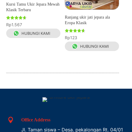
Kursi Tamu Ukir Jepara Mewah
Klasik Terbaru
Ranjang ukir jati jepara ala
Eropa Klasik
Dinilai
Rp
1.567
4.67
dari 5
HUBUNGI KAMI
Dinilai
Rp
123
4.67
dari 5
HUBUNGI KAMI

Office Address
Jl. Taman siswa – Desa. pekalongan Rt. 04/01