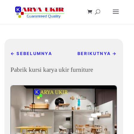
←
SEBELUMNYA
BERIKUTNYA
→
Pabrik kursi karya ukir furniture
Nov 7, 2021
|
Post&news
|
0 komentar