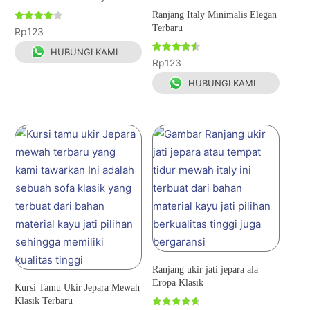
Ranjang Italy Minimalis Elegan
Terbaru
Dinilai
Rp
123
4.00
dari 5
HUBUNGI KAMI
Dinilai
Rp
123
4.50
dari 5
HUBUNGI KAMI
Ranjang ukir jati jepara ala
Eropa Klasik
Kursi Tamu Ukir Jepara Mewah
Klasik Terbaru