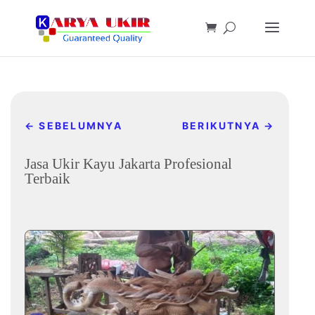
←
SEBELUMNYA
BERIKUTNYA
→
Jasa Ukir Kayu Jakarta Profesional
Terbaik
Nov 13, 2022
|
Daftar toko furniture terbaik kami
,
Toko Mebel
Jakarta Terbaik & Termurah
|
0 komentar