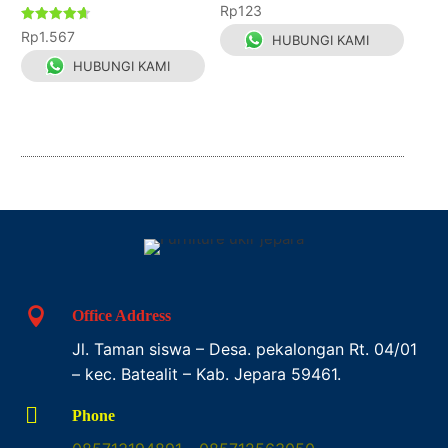
Dinilai
Rp
123
4.67
dari 5
Dinilai
Rp
1.567
HUBUNGI KAMI
4.67
dari 5
HUBUNGI KAMI

Office Address
Jl. Taman siswa – Desa. pekalongan Rt. 04/01
– kec. Batealit – Kab. Jepara 59461.

Phone