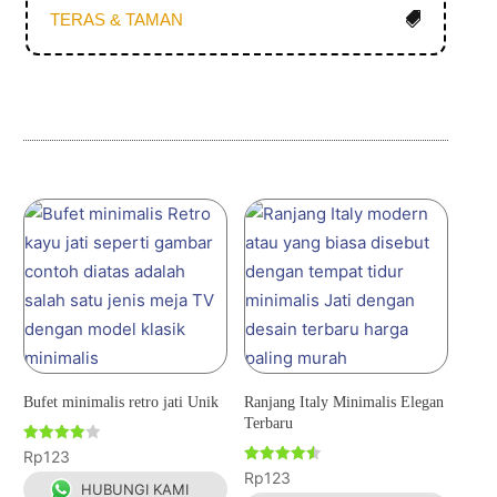
TERAS & TAMAN
Bufet minimalis retro jati Unik
Ranjang Italy Minimalis Elegan
Terbaru
Dinilai
Rp
123
4.00
Dinilai
Rp
123
dari 5
4.50
HUBUNGI KAMI