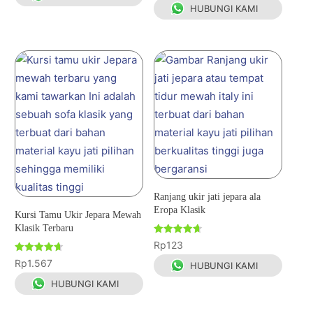
dari 5
HUBUNGI KAMI
Ranjang ukir jati jepara ala
Eropa Klasik
Kursi Tamu Ukir Jepara Mewah
Klasik Terbaru
Dinilai
Rp
123
4.67
dari 5
Dinilai
Rp
1.567
HUBUNGI KAMI
4.67
dari 5
HUBUNGI KAMI