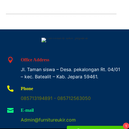

Office Address
Jl. Taman siswa – Desa. pekalongan Rt. 04/01
– kec. Batealit – Kab. Jepara 59461.

Phone
085713194891 - 085712563050

E-mail
Admin@furnitureukir.com
1