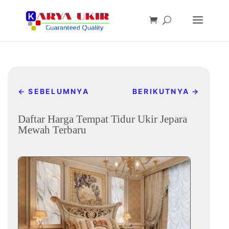
←
SEBELUMNYA
BERIKUTNYA
→
Daftar Harga Tempat Tidur Ukir Jepara
Mewah Terbaru
Jan 25, 2023
|
Produk Mebel jepara
|
0 komentar