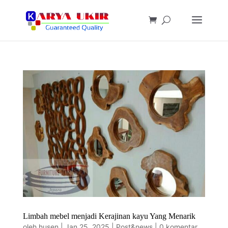
Limbah mebel menjadi Kerajinan kayu Yang Menarik
oleh
husen
|
Jan 25, 2025
|
Post&news
|
0 komentar